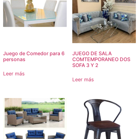
Juego de Comedor para 6
JUEGO DE SALA
personas
COMTEMPORANEO DOS
SOFA 3 Y 2
Leer más
Leer más