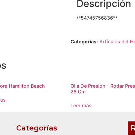
Descripción
/*54745756836*/
Categorías:
Artículos del H
os
ora Hamilton Beach
Olla De Presión – Rodar Pre
28 Cm
más
Leer más
Categorías
R