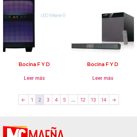
Bocina F Y D
Bocina F Y D
Leer más
Leer más
←
1
2
3
4
5
…
12
13
14
→