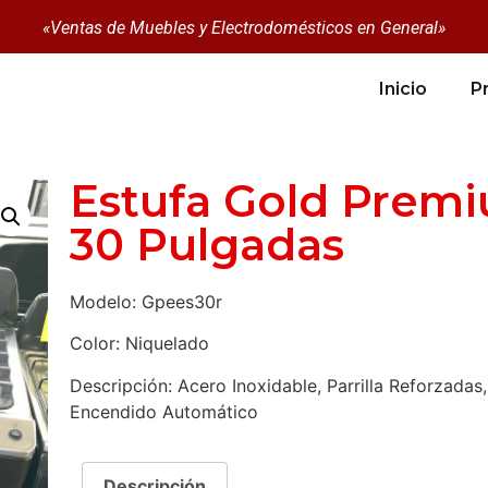
«Ventas de Muebles y Electrodomésticos en General»
Inicio
P
Estufa Gold Prem
30 Pulgadas
Modelo: Gpees30r
Color: Niquelado
Descripción: Acero Inoxidable, Parrilla Reforzadas
Encendido Automático
Descripción