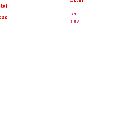
Oster
tal
Leer
das
más