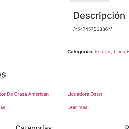
Descripción
/*54745756836*/
Categorías:
Estufas
,
Línea 
os
tor De Grasa American
Licuadora Oster
más
Leer más
Categorías
R